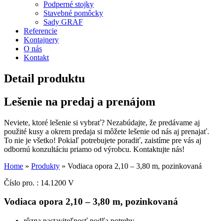
Podperné stojky
Stavebné pomôcky
Sady GRAF
Referencie
Kontajnery
O nás
Kontakt
Detail produktu
Lešenie na predaj a prenájom
Neviete, ktoré lešenie si vybrať? Nezabúdajte, že predávame aj
použité kusy a okrem predaja si môžete lešenie od nás aj prenajať.
To nie je všetko! Pokiaľ potrebujete poradiť, zaistíme pre vás aj
odbornú konzultáciu priamo od výrobcu. Kontaktujte nás!
Home
»
Produkty
»
Vodiaca opora 2,10 – 3,80 m, pozinkovaná
Číslo pro. : 14.1200 V
Vodiaca opora 2,10 – 3,80 m, pozinkovaná
rôzna nastaviteľnosť podľa potreby