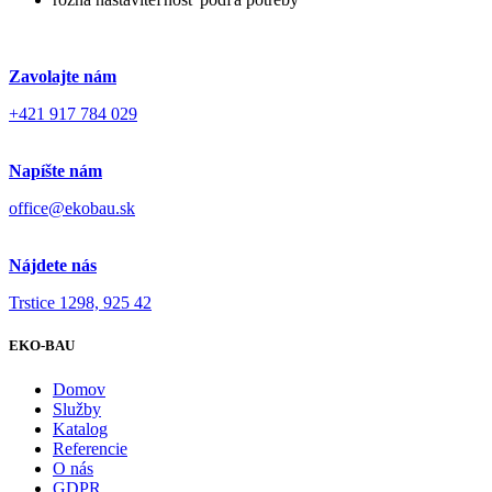
Zavolajte nám
+421 917 784 029
Napíšte nám
office@ekobau.sk
Nájdete nás
Trstice 1298, 925 42
EKO-BAU
Domov
Služby
Katalog
Referencie
O nás
GDPR