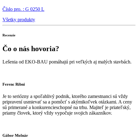
Číslo pro. : G 0250 L
Všetky produkty
Recenzie
Čo o nás hovoria?
Lešenia od EKO-BAU pomáhajú pri veľkých aj malých stavbách.
Ferenc Ribni
Je to seriózny a spoľahlivý podnik, ktorého zamestnanci sú vždy
pripravení usmievať sa a pomôcť s akýmikoľvek otázkami. A ceny
sú primerané a konkurencieschopné na trhu. Majiteľ je priateľský,
priamy človek, ktorý vždy vypočuje svojich zákazníkov.
Gábor Molnár