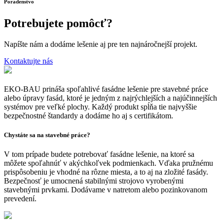
Poradenstvo
Potrebujete
pomôcť?
Napíšte nám a dodáme lešenie aj pre ten najnáročnejší projekt.
Kontaktujte nás
EKO-BAU prináša spoľahlivé fasádne lešenie pre stavebné práce
alebo úpravy fasád, ktoré je jedným z najrýchlejších a najúčinnejších
systémov pre veľké plochy. Každý produkt spĺňa tie najvyššie
bezpečnostné štandardy a dodáme ho aj s certifikátom.
Chystáte sa na stavebné práce?
V tom prípade budete potrebovať fasádne lešenie, na ktoré sa
môžete spoľahnúť v akýchkoľvek podmienkach. Vďaka pružnému
prispôsobeniu je vhodné na rôzne miesta, a to aj na zložité fasády.
Bezpečnosť je umocnená stabilnými strojovo vyrobenými
stavebnými prvkami. Dodávame v natretom alebo pozinkovanom
prevedení.