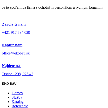
Je to spoľahlivá firma s ochotným personálom a rýchlym konaním.
Zavolajte nám
+421 917 784 029
Napíšte nám
office@ekobau.sk
Nájdete nás
Trstice 1298, 925 42
EKO-BAU
Domov
Služby
Katalog
Referencie