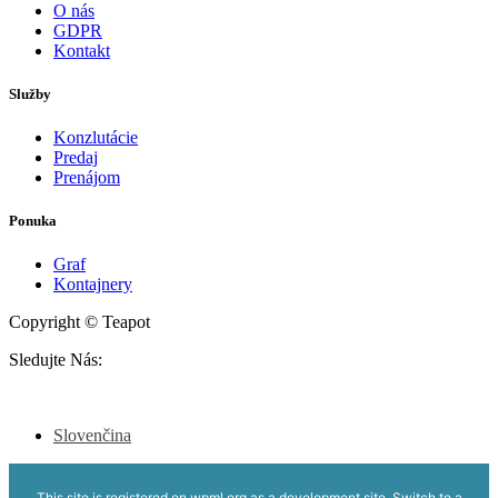
O nás
GDPR
Kontakt
Služby
Konzlutácie
Predaj
Prenájom
Ponuka
Graf
Kontajnery
Copyright © Teapot
Sledujte Nás:
Slovenčina
This site is registered on
wpml.org
as a development site. Switch to a