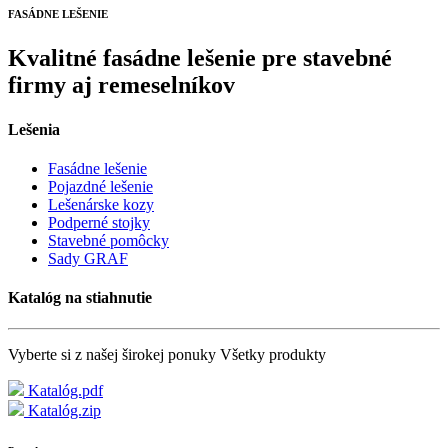
FASÁDNE LEŠENIE
Kvalitné fasádne lešenie pre stavebné
firmy aj remeselníkov
Lešenia
Fasádne lešenie
Pojazdné lešenie
Lešenárske kozy
Podperné stojky
Stavebné pomôcky
Sady GRAF
Katalóg na stiahnutie
Vyberte si z našej širokej ponuky Všetky produkty
Katalóg.pdf
Katalóg.zip