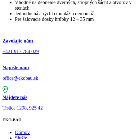
Vhodné na debnenie dverných, stropných šácht a otvorov v
stenách
Jednoduchá a rýchla montáž a demontáž
Pre šalovacie dosky hrúbky 12 – 35 mm
Zavolajte nám
+421 917 784 029
Napíšte nám
office@ekobau.sk
Nájdete nás
Trstice 1298, 925 42
EKO-BAU
Domov
Služby