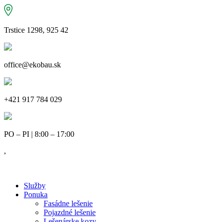
Trstice 1298, 925 42
office@ekobau.sk
+421 917 784 029
PO – PI | 8:00 – 17:00
,
Služby
Ponuka
Fasádne lešenie
Pojazdné lešenie
Lešenárske kozy