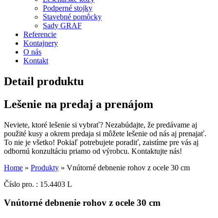
Podperné stojky
Stavebné pomôcky
Sady GRAF
Referencie
Kontajnery
O nás
Kontakt
Detail produktu
Lešenie na predaj a prenájom
Neviete, ktoré lešenie si vybrať? Nezabúdajte, že predávame aj
použité kusy a okrem predaja si môžete lešenie od nás aj prenajať.
To nie je všetko! Pokiaľ potrebujete poradiť, zaistíme pre vás aj
odbornú konzultáciu priamo od výrobcu. Kontaktujte nás!
Home
»
Produkty
»
Vnútorné debnenie rohov z ocele 30 cm
Číslo pro. : 15.4403 L
Vnútorné debnenie rohov z ocele 30 cm