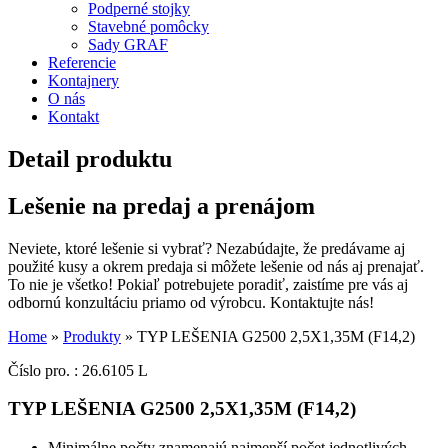
Podperné stojky
Stavebné pomôcky
Sady GRAF
Referencie
Kontajnery
O nás
Kontakt
Detail produktu
Lešenie na predaj a prenájom
Neviete, ktoré lešenie si vybrať? Nezabúdajte, že predávame aj
použité kusy a okrem predaja si môžete lešenie od nás aj prenajať.
To nie je všetko! Pokiaľ potrebujete poradiť, zaistíme pre vás aj
odbornú konzultáciu priamo od výrobcu. Kontaktujte nás!
Home
»
Produkty
»
TYP LEŠENIA G2500 2,5X1,35M (F14,2)
Číslo pro. : 26.6105 L
TYP LEŠENIA G2500 2,5X1,35M (F14,2)
Minimálne počty znamenajú najmenší počet jednotlivých