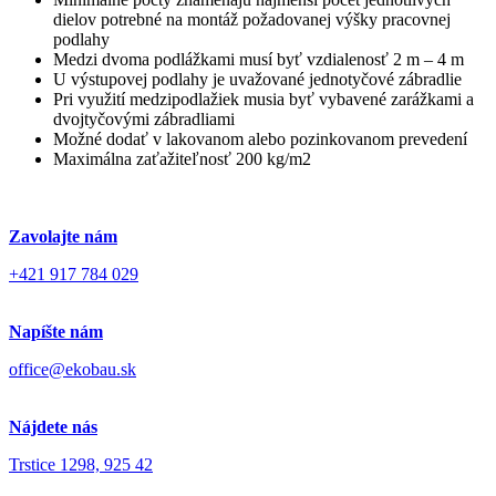
dielov potrebné na montáž požadovanej výšky pracovnej
podlahy
Medzi dvoma podlážkami musí byť vzdialenosť 2 m – 4 m
U výstupovej podlahy je uvažované jednotyčové zábradlie
Pri využití medzipodlažiek musia byť vybavené zarážkami a
dvojtyčovými zábradliami
Možné dodať v lakovanom alebo pozinkovanom prevedení
Maximálna zaťažiteľnosť 200 kg/m2
Zavolajte nám
+421 917 784 029
Napíšte nám
office@ekobau.sk
Nájdete nás
Trstice 1298, 925 42