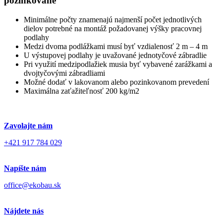
pozinkované
Minimálne počty znamenajú najmenší počet jednotlivých
dielov potrebné na montáž požadovanej výšky pracovnej
podlahy
Medzi dvoma podlážkami musí byť vzdialenosť 2 m – 4 m
U výstupovej podlahy je uvažované jednotyčové zábradlie
Pri využití medzipodlažiek musia byť vybavené zarážkami a
dvojtyčovými zábradliami
Možné dodať v lakovanom alebo pozinkovanom prevedení
Maximálna zaťažiteľnosť 200 kg/m2
Zavolajte nám
+421 917 784 029
Napíšte nám
office@ekobau.sk
Nájdete nás