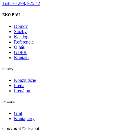
Trstice 1298, 925 42
EKO-BAU
Domov
Služby
Katalog
Referencie
O nás
GDPR
Kontakt
Služby
Konzlutácie
Predaj
Prenájom
Ponuka
Graf
Kontajnery
Copyright © Teapot