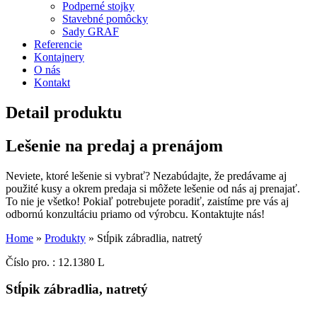
Podperné stojky
Stavebné pomôcky
Sady GRAF
Referencie
Kontajnery
O nás
Kontakt
Detail produktu
Lešenie na predaj a prenájom
Neviete, ktoré lešenie si vybrať? Nezabúdajte, že predávame aj
použité kusy a okrem predaja si môžete lešenie od nás aj prenajať.
To nie je všetko! Pokiaľ potrebujete poradiť, zaistíme pre vás aj
odbornú konzultáciu priamo od výrobcu. Kontaktujte nás!
Home
»
Produkty
»
Stĺpik zábradlia, natretý
Číslo pro. : 12.1380 L
Stĺpik zábradlia, natretý