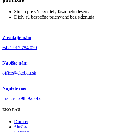
podlážok
Stojan pre všetky diely fasádneho lešenia
Diely sú bezpečne prichytené bez skĺznutia
Zavolajte nám
+421 917 784 029
Napíšte nám
office@ekobau.sk
Nájdete nás
Trstice 1298, 925 42
EKO-BAU
Domov
Služby