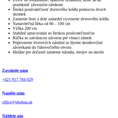
uzamknúť závesným zámkom
Široká posúvateľnosť dverového krídla pomocou dvoch
skrutiek
Zaistenie hore a dole zamedzí vyvesenie dverového krídla
Nastaviteľná šírka od 66 – 100 cm
Výška 200 cm
Stabilné spracovanie so širokou posúvateľnosťou
Rúčka so zatváracou závorou pre visiaci zámok
Pripevnenie dverových zárubní so štyrmi skrutkovými
závierkami do ľubovoľného otvoru
Ideálne pre dočasné zaistenie náradia, strojov na stavbe
Zavolajte nám
+421 917 784 029
Napíšte nám
office@ekobau.sk
Nájdete nás