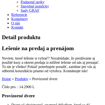
Podperné stojky
Stavebné pomôcky
Sady GRAF
Referencie
Kontajnery
O nás
Kontakt
Detail produktu
Lešenie na predaj a prenájom
Neviete, ktoré lešenie si vybrať? Nezabúdajte, že predávame aj
použité kusy a okrem predaja si môžete lešenie od nás aj prenajať.
To nie je všetko! Pokiaľ potrebujete poradiť, zaistíme pre vás aj
odbornú konzultáciu priamo od výrobcu. Kontaktujte nás!
Home
»
Produkty
»
Provizorné dvere
Číslo pro. : 14.2900 L
Provizorné dvere
Dvere sú obojstranné, opatrené držadlom, ktoré sa dá