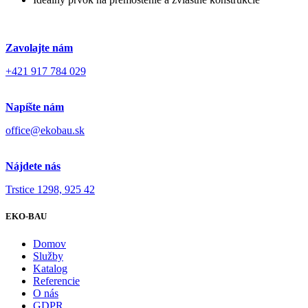
Zavolajte nám
+421 917 784 029
Napíšte nám
office@ekobau.sk
Nájdete nás
Trstice 1298, 925 42
EKO-BAU
Domov
Služby
Katalog
Referencie
O nás
GDPR