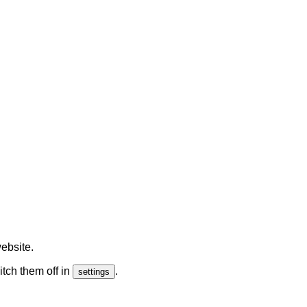
ebsite.
tch them off in
.
settings