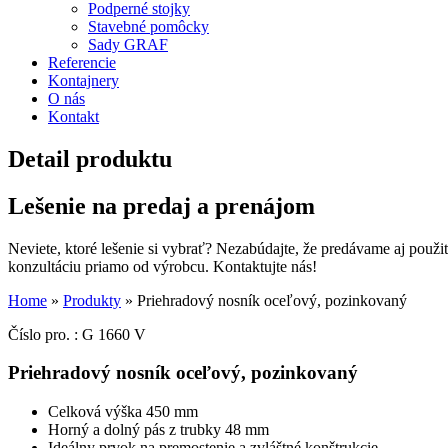
Podperné stojky
Stavebné pomôcky
Sady GRAF
Referencie
Kontajnery
O nás
Kontakt
Detail produktu
Lešenie na predaj a prenájom
Neviete, ktoré lešenie si vybrať? Nezabúdajte, že predávame aj použit
konzultáciu priamo od výrobcu. Kontaktujte nás!
Home
»
Produkty
»
Priehradový nosník oceľový, pozinkovaný
Číslo pro. : G 1660 V
Priehradový nosník oceľový, pozinkovaný
Celková výška 450 mm
Horný a dolný pás z trubky 48 mm
Ideálny prvok na premostenie a zvláštné konštrukcie