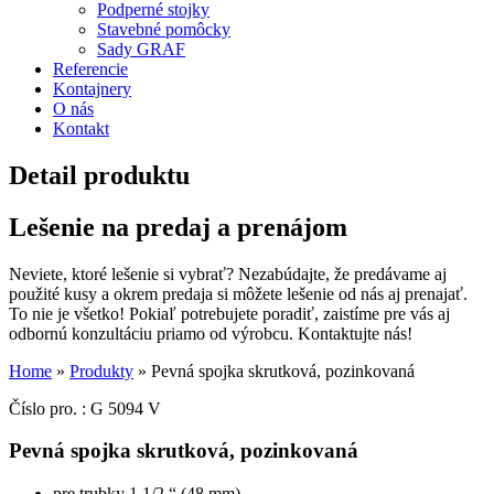
Podperné stojky
Stavebné pomôcky
Sady GRAF
Referencie
Kontajnery
O nás
Kontakt
Detail produktu
Lešenie na predaj a prenájom
Neviete, ktoré lešenie si vybrať? Nezabúdajte, že predávame aj
použité kusy a okrem predaja si môžete lešenie od nás aj prenajať.
To nie je všetko! Pokiaľ potrebujete poradiť, zaistíme pre vás aj
odbornú konzultáciu priamo od výrobcu. Kontaktujte nás!
Home
»
Produkty
»
Pevná spojka skrutková, pozinkovaná
Číslo pro. : G 5094 V
Pevná spojka skrutková, pozinkovaná
pre trubky 1 1/2 “ (48 mm)