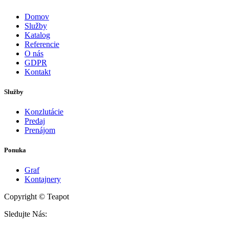
Domov
Služby
Katalog
Referencie
O nás
GDPR
Kontakt
Služby
Konzlutácie
Predaj
Prenájom
Ponuka
Graf
Kontajnery
Copyright © Teapot
Sledujte Nás: