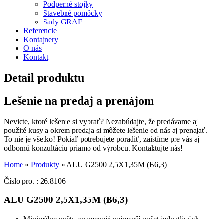
Podperné stojky
Stavebné pomôcky
Sady GRAF
Referencie
Kontajnery
O nás
Kontakt
Detail produktu
Lešenie na predaj a prenájom
Neviete, ktoré lešenie si vybrať? Nezabúdajte, že predávame aj
použité kusy a okrem predaja si môžete lešenie od nás aj prenajať.
To nie je všetko! Pokiaľ potrebujete poradiť, zaistíme pre vás aj
odbornú konzultáciu priamo od výrobcu. Kontaktujte nás!
Home
»
Produkty
»
ALU G2500 2,5X1,35M (B6,3)
Číslo pro. : 26.8106
ALU G2500 2,5X1,35M (B6,3)
Minimálne počty znamenajú najmenší počet jednotlivých