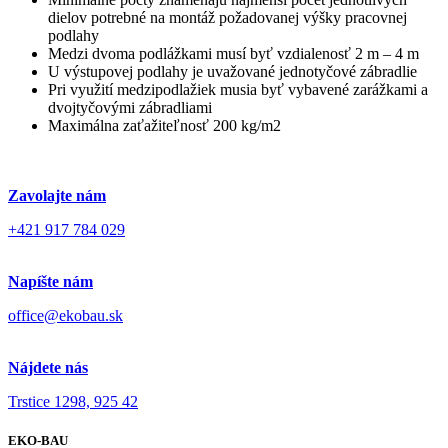
dielov potrebné na montáž požadovanej výšky pracovnej
podlahy
Medzi dvoma podlážkami musí byť vzdialenosť 2 m – 4 m
U výstupovej podlahy je uvažované jednotyčové zábradlie
Pri využití medzipodlažiek musia byť vybavené zarážkami a
dvojtyčovými zábradliami
Maximálna zaťažiteľnosť 200 kg/m2
Zavolajte nám
+421 917 784 029
Napíšte nám
office@ekobau.sk
Nájdete nás
Trstice 1298, 925 42
EKO-BAU