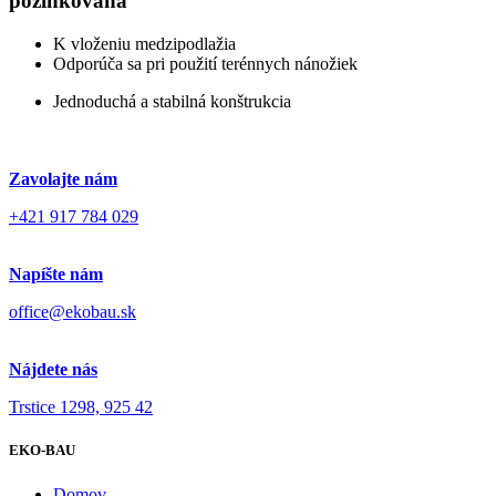
pozinkovaná
K vloženiu medzipodlažia
Odporúča sa pri použití terénnych nánožiek
Jednoduchá a stabilná konštrukcia
Zavolajte nám
+421 917 784 029
Napíšte nám
office@ekobau.sk
Nájdete nás
Trstice 1298, 925 42
EKO-BAU
Domov