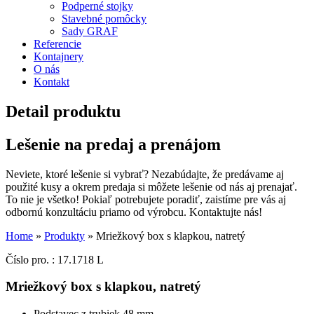
Podperné stojky
Stavebné pomôcky
Sady GRAF
Referencie
Kontajnery
O nás
Kontakt
Detail produktu
Lešenie na predaj a prenájom
Neviete, ktoré lešenie si vybrať? Nezabúdajte, že predávame aj
použité kusy a okrem predaja si môžete lešenie od nás aj prenajať.
To nie je všetko! Pokiaľ potrebujete poradiť, zaistíme pre vás aj
odbornú konzultáciu priamo od výrobcu. Kontaktujte nás!
Home
»
Produkty
»
Mriežkový box s klapkou, natretý
Číslo pro. : 17.1718 L
Mriežkový box s klapkou, natretý
Podstavec z trubiek 48 mm