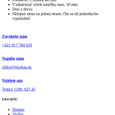
Vzdialenosť očiek mriežky max. 50 mm
Dno z dreva
Sklopná stena na jednej strane, čím sa dá jednoducho
vyprázdniť
Zavolajte nám
+421 917 784 029
Napíšte nám
office@ekobau.sk
Nájdete nás
Trstice 1298, 925 42
EKO-BAU
Domov
Služby